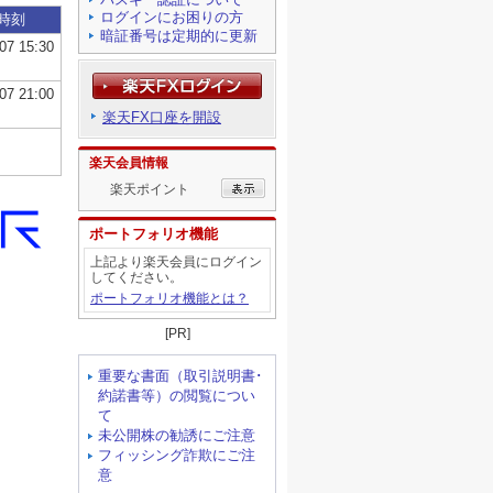
ログインにお困りの方
暗証番号は定期的に更新
楽天FX口座を開設
楽天会員情報
楽天ポイント
ポートフォリオ機能
上記より楽天会員にログイン
してください。
ポートフォリオ機能とは？
[PR]
重要な書面（取引説明書･
約諾書等）の閲覧につい
て
未公開株の勧誘にご注意
フィッシング詐欺にご注
意