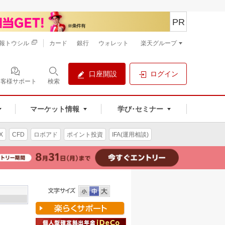
PR
報トウシル
カード
銀行
ウォレット
楽天グループ
口座開設
ログイン
お客様サポート
検索
マーケット情報
学び･セミナー
X
CFD
ロボアド
ポイント投資
IFA(運用相談)