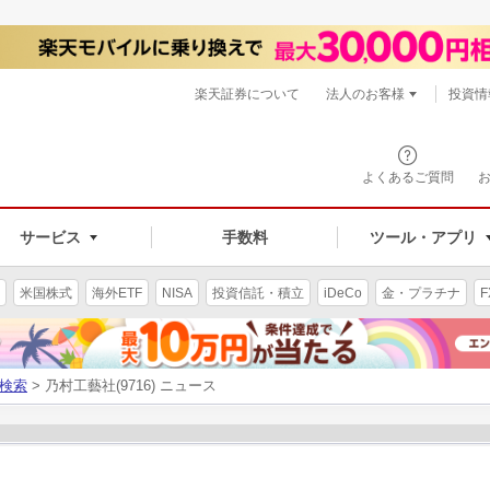
楽天証券について
法人のお客様
投資情
よくあるご質問
サービス
手数料
ツール・アプリ
米国株式
海外ETF
NISA
投資信託・積立
iDeCo
金・プラチナ
F
検索
> 乃村工藝社(9716) ニュース