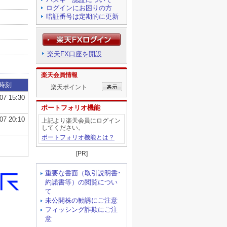
ログインにお困りの方
暗証番号は定期的に更新
楽天FX口座を開設
楽天会員情報
楽天ポイント
ポートフォリオ機能
上記より楽天会員にログイン
してください。
ポートフォリオ機能とは？
[PR]
重要な書面（取引説明書･
約諾書等）の閲覧につい
て
未公開株の勧誘にご注意
フィッシング詐欺にご注
意