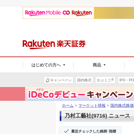
はじめての方へ
商品
®
キャンペーン
国内株式
かぶミニ
IPO・PO
ホーム
>
マーケット情報
>
国内株式株価
乃村工藝社(9716) ニュース
最近チェックした銘柄･指標