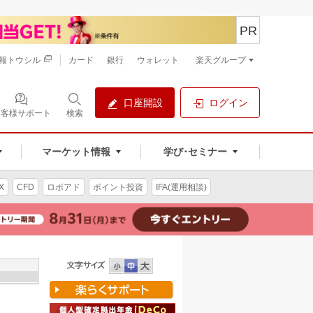
PR
報トウシル
カード
銀行
ウォレット
楽天グループ
口座開設
ログイン
お客様サポート
検索
マーケット情報
学び･セミナー
X
CFD
ロボアド
ポイント投資
IFA(運用相談)