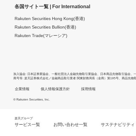
各国サイト一覧 | For International
Rakuten Securities Hong Kong(香港)
Rakuten Securities Bullion(香港)
Rakuten Trade(マレーシア)
加入協会
日本証券業協会
、
一般社団法人金融先物取引業協会
、
日本商品先物取引協会
、
商号等
楽天証券株式会社／金融商品取引業者 関東財務局長（金商）第195号、商品先物
企業情報
個人情報保護方針
採用情報
© Rakuten Securities, Inc.
楽天グループ
サービス一覧
お問い合わせ一覧
サステナビリティ