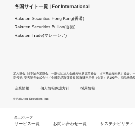
各国サイト一覧 | For International
Rakuten Securities Hong Kong(香港)
Rakuten Securities Bullion(香港)
Rakuten Trade(マレーシア)
加入協会
日本証券業協会
、
一般社団法人金融先物取引業協会
、
日本商品先物取引協会
、
商号等
楽天証券株式会社／金融商品取引業者 関東財務局長（金商）第195号、商品先物
企業情報
個人情報保護方針
採用情報
© Rakuten Securities, Inc.
楽天グループ
サービス一覧
お問い合わせ一覧
サステナビリティ