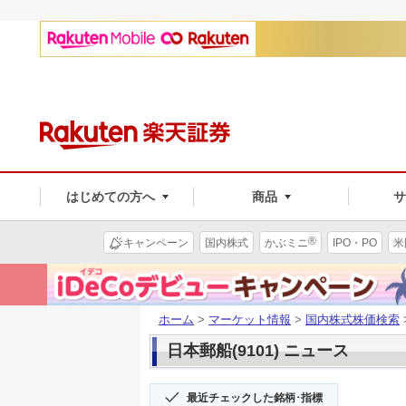
はじめての方へ
商品
®
キャンペーン
国内株式
かぶミニ
IPO・PO
米
ホーム
>
マーケット情報
>
国内株式株価検索
日本郵船(9101) ニュース
最近チェックした銘柄･指標