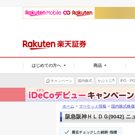
はじめての方へ
商品
®
キャンペーン
国内株式
かぶミニ
IPO・PO
ホーム
>
マーケット情報
>
国内株式株価
阪急阪神ＨＬＤＧ(9042) ニ
最近チェックした銘柄･指標