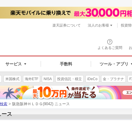
楽天証券について
法人のお客様
投資情
よくあるご質問
サービス
手数料
ツール・アプリ
米国株式
海外ETF
NISA
投資信託・積立
iDeCo
金・プラチナ
F
検索
> 阪急阪神ＨＬＤＧ(9042) ニュース
ュース