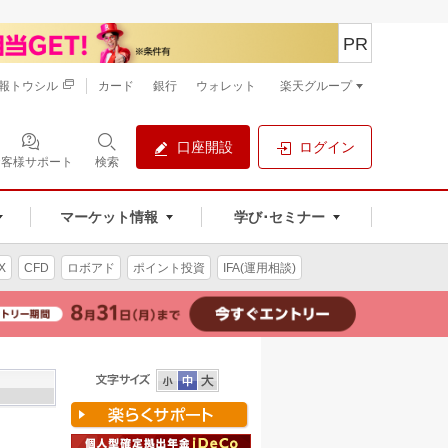
PR
報トウシル
カード
銀行
ウォレット
楽天グループ
口座開設
ログイン
お客様サポート
検索
マーケット情報
学び･セミナー
X
CFD
ロボアド
ポイント投資
IFA(運用相談)