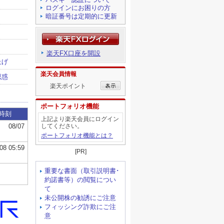
ログインにお困りの方
暗証番号は定期的に更新
楽天FX口座を開設
楽天会員情報
楽天ポイント
ポートフォリオ機能
上記より楽天会員にログイン
してください。
ポートフォリオ機能とは？
[PR]
重要な書面（取引説明書･
約諾書等）の閲覧につい
て
未公開株の勧誘にご注意
フィッシング詐欺にご注
意