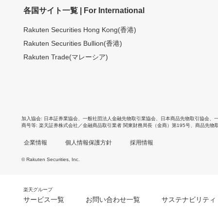
各国サイト一覧 | For International
Rakuten Securities Hong Kong(香港)
Rakuten Securities Bullion(香港)
Rakuten Trade(マレーシア)
加入協会
日本証券業協会
、
一般社団法人金融先物取引業協会
、
日本商品先物取引協会
、
商号等
楽天証券株式会社／金融商品取引業者 関東財務局長（金商）第195号、商品先物
企業情報
個人情報保護方針
採用情報
© Rakuten Securities, Inc.
楽天グループ
サービス一覧
お問い合わせ一覧
サステナビリティ