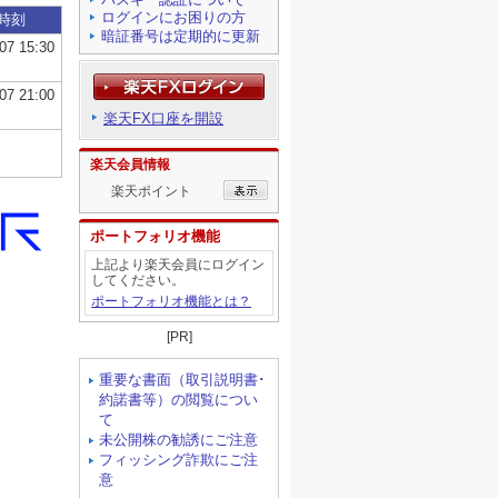
ログインにお困りの方
暗証番号は定期的に更新
楽天FX口座を開設
楽天会員情報
楽天ポイント
ポートフォリオ機能
上記より楽天会員にログイン
してください。
ポートフォリオ機能とは？
[PR]
重要な書面（取引説明書･
約諾書等）の閲覧につい
て
未公開株の勧誘にご注意
フィッシング詐欺にご注
意