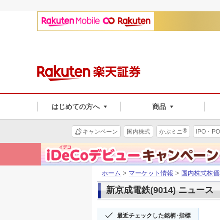
はじめての方へ
商品
®
キャンペーン
国内株式
かぶミニ
IPO・PO
ホーム
>
マーケット情報
>
国内株式株価
新京成電鉄(9014) ニュース
最近チェックした銘柄･指標