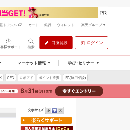
PR
報トウシル
カード
銀行
ウォレット
楽天グループ
口座開設
ログイン
お客様サポート
検索
マーケット情報
学び･セミナー
X
CFD
ロボアド
ポイント投資
IFA(運用相談)