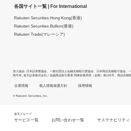
各国サイト一覧 | For International
Rakuten Securities Hong Kong(香港)
Rakuten Securities Bullion(香港)
Rakuten Trade(マレーシア)
加入協会
日本証券業協会
、
一般社団法人金融先物取引業協会
、
日本商品先物取引協会
、
商号等
楽天証券株式会社／金融商品取引業者 関東財務局長（金商）第195号、商品先物
企業情報
個人情報保護方針
採用情報
© Rakuten Securities, Inc.
楽天グループ
サービス一覧
お問い合わせ一覧
サステナビリティ