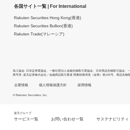
各国サイト一覧 | For International
Rakuten Securities Hong Kong(香港)
Rakuten Securities Bullion(香港)
Rakuten Trade(マレーシア)
加入協会
日本証券業協会
、
一般社団法人金融先物取引業協会
、
日本商品先物取引協会
、
商号等
楽天証券株式会社／金融商品取引業者 関東財務局長（金商）第195号、商品先物
企業情報
個人情報保護方針
採用情報
© Rakuten Securities, Inc.
楽天グループ
サービス一覧
お問い合わせ一覧
サステナビリティ