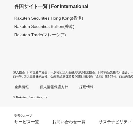
各国サイト一覧 | For International
Rakuten Securities Hong Kong(香港)
Rakuten Securities Bullion(香港)
Rakuten Trade(マレーシア)
加入協会
日本証券業協会
、
一般社団法人金融先物取引業協会
、
日本商品先物取引協会
、
商号等
楽天証券株式会社／金融商品取引業者 関東財務局長（金商）第195号、商品先物
企業情報
個人情報保護方針
採用情報
© Rakuten Securities, Inc.
楽天グループ
サービス一覧
お問い合わせ一覧
サステナビリティ