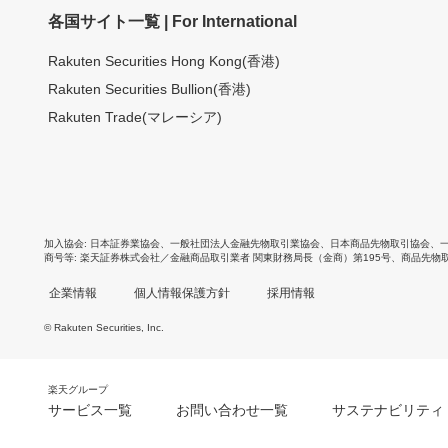
各国サイト一覧 | For International
Rakuten Securities Hong Kong(香港)
Rakuten Securities Bullion(香港)
Rakuten Trade(マレーシア)
加入協会
日本証券業協会
、
一般社団法人金融先物取引業協会
、
日本商品先物取引協会
、
商号等
楽天証券株式会社／金融商品取引業者 関東財務局長（金商）第195号、商品先物
企業情報
個人情報保護方針
採用情報
© Rakuten Securities, Inc.
楽天グループ
サービス一覧
お問い合わせ一覧
サステナビリティ