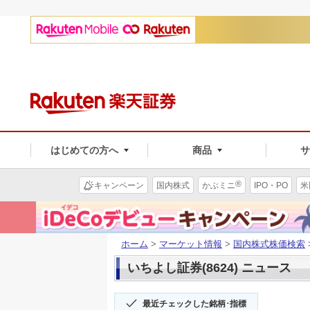
はじめての方へ
商品
®
キャンペーン
国内株式
かぶミニ
IPO・PO
米
ホーム
>
マーケット情報
>
国内株式株価検索
いちよし証券(8624) ニュース
最近チェックした銘柄･指標