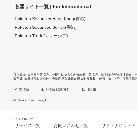
各国サイト一覧 | For International
Rakuten Securities Hong Kong(香港)
Rakuten Securities Bullion(香港)
Rakuten Trade(マレーシア)
加入協会
日本証券業協会
、
一般社団法人金融先物取引業協会
、
日本商品先物取引協会
、
商号等
楽天証券株式会社／金融商品取引業者 関東財務局長（金商）第195号、商品先物
企業情報
個人情報保護方針
採用情報
© Rakuten Securities, Inc.
楽天グループ
サービス一覧
お問い合わせ一覧
サステナビリティ