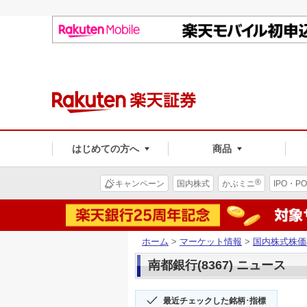
はじめての方へ
商品
®
キャンペーン
国内株式
かぶミニ
IPO・PO
ホーム
>
マーケット情報
>
国内株式株価
南都銀行(8367) ニュース
最近チェックした銘柄･指標