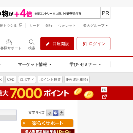
PR
報トウシル
カード
銀行
ウォレット
楽天グループ
口座開設
ログイン
お客様サポート
検索
マーケット情報
学び･セミナー
X
CFD
ロボアド
ポイント投資
IFA(運用相談)