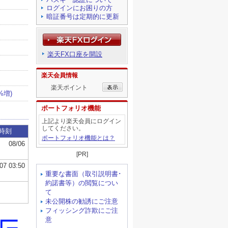
ログインにお困りの方
暗証番号は定期的に更新
楽天FX口座を開設
楽天会員情報
楽天ポイント
ポートフォリオ機能
上記より楽天会員にログイン
してください。
ポートフォリオ機能とは？
[PR]
重要な書面（取引説明書･
約諾書等）の閲覧につい
て
未公開株の勧誘にご注意
フィッシング詐欺にご注
意