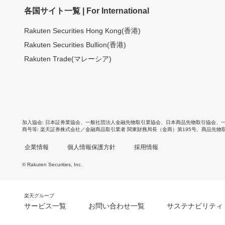
各国サイト一覧 | For International
Rakuten Securities Hong Kong(香港)
Rakuten Securities Bullion(香港)
Rakuten Trade(マレーシア)
加入協会
日本証券業協会
、
一般社団法人金融先物取引業協会
、
日本商品先物取引協会
、
商号等
楽天証券株式会社／金融商品取引業者 関東財務局長（金商）第195号、商品先物
企業情報
個人情報保護方針
採用情報
© Rakuten Securities, Inc.
楽天グループ
サービス一覧
お問い合わせ一覧
サステナビリティ