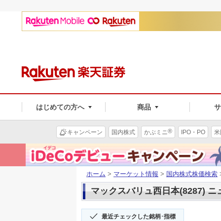
はじめての方へ
商品
®
キャンペーン
国内株式
かぶミニ
IPO・PO
米
ホーム
>
マーケット情報
>
国内株式株価検索
マックスバリュ西日本(8287) 
最近チェックした銘柄･指標