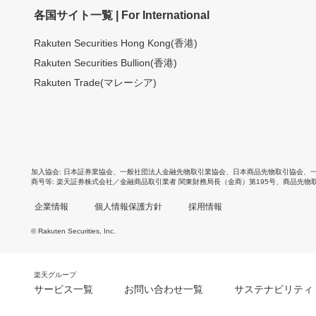
各国サイト一覧 | For International
Rakuten Securities Hong Kong(香港)
Rakuten Securities Bullion(香港)
Rakuten Trade(マレーシア)
加入協会
日本証券業協会
、
一般社団法人金融先物取引業協会
、
日本商品先物取引協会
、
商号等
楽天証券株式会社／金融商品取引業者 関東財務局長（金商）第195号、商品先物
企業情報
個人情報保護方針
採用情報
© Rakuten Securities, Inc.
楽天グループ
サービス一覧
お問い合わせ一覧
サステナビリティ