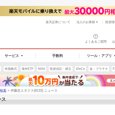
楽天証券について
法人のお客様
投資情
よくあるご質問
サービス
手数料
ツール・アプリ
米国株式
海外ETF
NISA
投資信託・積立
iDeCo
金・プラチナ
F
検索
> 伊藤忠エネクス(8133) ニュース
ース