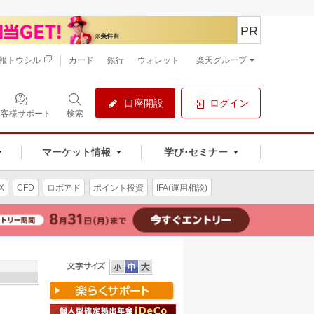
PR
報トウシル
カード
銀行
ウォレット
楽天グループ
口座開設
ログイン
お客様サポート
検索
マーケット情報
学び･セミナー
X
CFD
ロボアド
ポイント投資
IFA(運用相談)