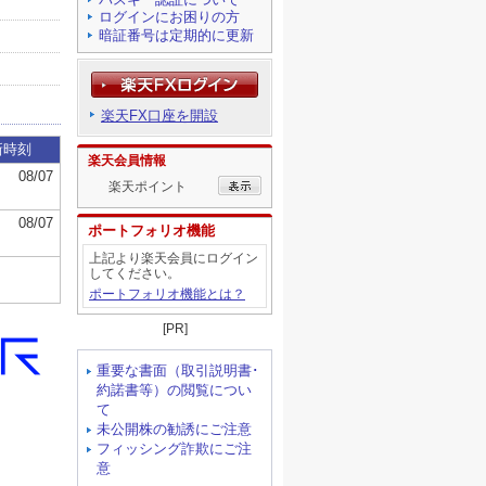
ログインにお困りの方
暗証番号は定期的に更新
楽天FX口座を開設
楽天会員情報
楽天ポイント
ポートフォリオ機能
上記より楽天会員にログイン
してください。
ポートフォリオ機能とは？
[PR]
重要な書面（取引説明書･
約諾書等）の閲覧につい
て
未公開株の勧誘にご注意
フィッシング詐欺にご注
意