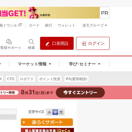
PR
報トウシル
カード
銀行
ウォレット
楽天グループ
口座開設
ログイン
お客様サポート
検索
マーケット情報
学び･セミナー
X
CFD
ロボアド
ポイント投資
IFA(運用相談)