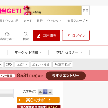
PR
報トウシル
カード
銀行
ウォレット
楽天グループ
口座開設
ログイン
お客様サポート
検索
マーケット情報
学び･セミナー
X
CFD
ロボアド
ポイント投資
IFA(運用相談)