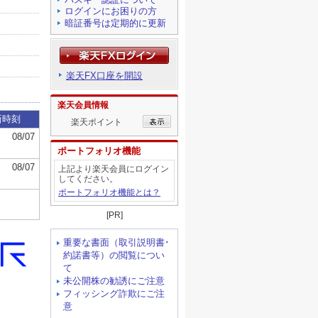
ログインにお困りの方
暗証番号は定期的に更新
楽天FX口座を開設
楽天会員情報
楽天ポイント
ポートフォリオ機能
上記より楽天会員にログイン
してください。
ポートフォリオ機能とは？
[PR]
重要な書面（取引説明書･
約諾書等）の閲覧につい
て
未公開株の勧誘にご注意
フィッシング詐欺にご注
意