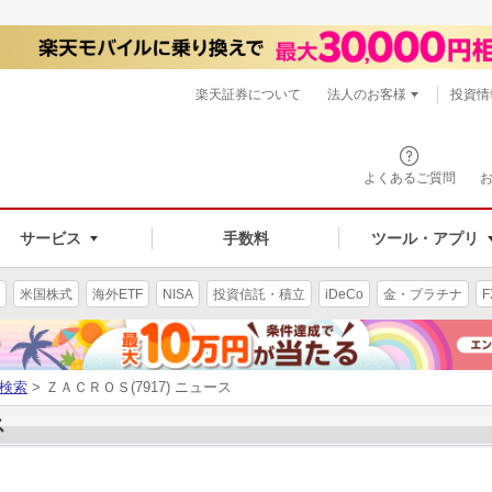
楽天証券について
法人のお客様
投資情
よくあるご質問
サービス
手数料
ツール・アプリ
米国株式
海外ETF
NISA
投資信託・積立
iDeCo
金・プラチナ
F
検索
> ＺＡＣＲＯＳ(7917) ニュース
ス