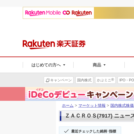
はじめての方へ
商品
®
キャンペーン
国内株式
かぶミニ
IPO・PO
ホーム
>
マーケット情報
>
国内株式株価
ＺＡＣＲＯＳ(7917) ニュー
最近チェックした銘柄･指標