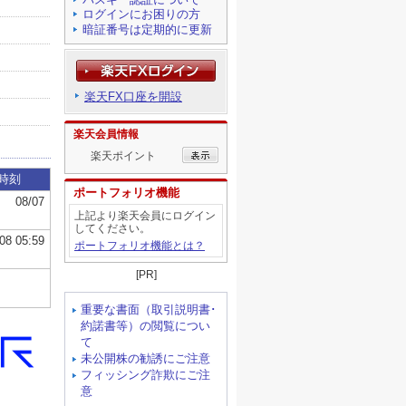
ログインにお困りの方
暗証番号は定期的に更新
楽天FX口座を開設
楽天会員情報
楽天ポイント
ポートフォリオ機能
上記より楽天会員にログイン
してください。
ポートフォリオ機能とは？
[PR]
重要な書面（取引説明書･
約諾書等）の閲覧につい
て
未公開株の勧誘にご注意
フィッシング詐欺にご注
意