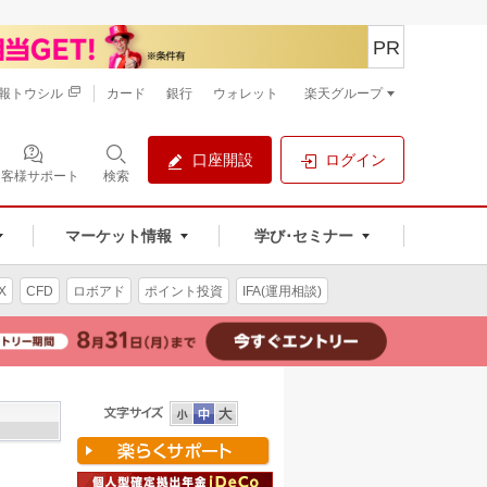
PR
報トウシル
カード
銀行
ウォレット
楽天グループ
口座開設
ログイン
お客様サポート
検索
マーケット情報
学び･セミナー
X
CFD
ロボアド
ポイント投資
IFA(運用相談)