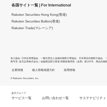
各国サイト一覧 | For International
Rakuten Securities Hong Kong(香港)
Rakuten Securities Bullion(香港)
Rakuten Trade(マレーシア)
加入協会
日本証券業協会
、
一般社団法人金融先物取引業協会
、
日本商品先物取引協会
、
商号等
楽天証券株式会社／金融商品取引業者 関東財務局長（金商）第195号、商品先物
企業情報
個人情報保護方針
採用情報
© Rakuten Securities, Inc.
楽天グループ
サービス一覧
お問い合わせ一覧
サステナビリティ