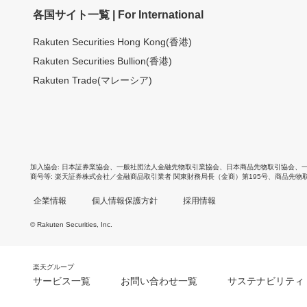
各国サイト一覧 | For International
Rakuten Securities Hong Kong(香港)
Rakuten Securities Bullion(香港)
Rakuten Trade(マレーシア)
加入協会
日本証券業協会
、
一般社団法人金融先物取引業協会
、
日本商品先物取引協会
、
商号等
楽天証券株式会社／金融商品取引業者 関東財務局長（金商）第195号、商品先物
企業情報
個人情報保護方針
採用情報
© Rakuten Securities, Inc.
楽天グループ
サービス一覧
お問い合わせ一覧
サステナビリティ