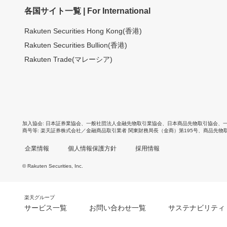
各国サイト一覧 | For International
Rakuten Securities Hong Kong(香港)
Rakuten Securities Bullion(香港)
Rakuten Trade(マレーシア)
加入協会
日本証券業協会
、
一般社団法人金融先物取引業協会
、
日本商品先物取引協会
、
商号等
楽天証券株式会社／金融商品取引業者 関東財務局長（金商）第195号、商品先物
企業情報
個人情報保護方針
採用情報
© Rakuten Securities, Inc.
楽天グループ
サービス一覧
お問い合わせ一覧
サステナビリティ