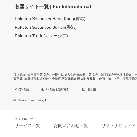
各国サイト一覧 | For International
Rakuten Securities Hong Kong(香港)
Rakuten Securities Bullion(香港)
Rakuten Trade(マレーシア)
加入協会
日本証券業協会
、
一般社団法人金融先物取引業協会
、
日本商品先物取引協会
、
商号等
楽天証券株式会社／金融商品取引業者 関東財務局長（金商）第195号、商品先物
企業情報
個人情報保護方針
採用情報
© Rakuten Securities, Inc.
楽天グループ
サービス一覧
お問い合わせ一覧
サステナビリティ