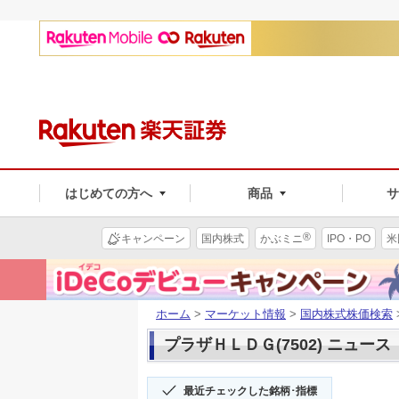
はじめての方へ
商品
®
キャンペーン
国内株式
かぶミニ
IPO・PO
米
ホーム
>
マーケット情報
>
国内株式株価検索
プラザＨＬＤＧ(7502) ニュース
最近チェックした銘柄･指標