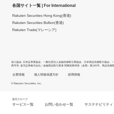
各国サイト一覧 | For International
Rakuten Securities Hong Kong(香港)
Rakuten Securities Bullion(香港)
Rakuten Trade(マレーシア)
加入協会
日本証券業協会
、
一般社団法人金融先物取引業協会
、
日本商品先物取引協会
、
商号等
楽天証券株式会社／金融商品取引業者 関東財務局長（金商）第195号、商品先物
企業情報
個人情報保護方針
採用情報
© Rakuten Securities, Inc.
楽天グループ
サービス一覧
お問い合わせ一覧
サステナビリティ