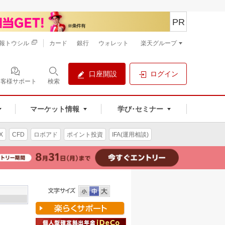
PR
報トウシル
カード
銀行
ウォレット
楽天グループ
口座開設
ログイン
お客様サポート
検索
マーケット情報
学び･セミナー
X
CFD
ロボアド
ポイント投資
IFA(運用相談)