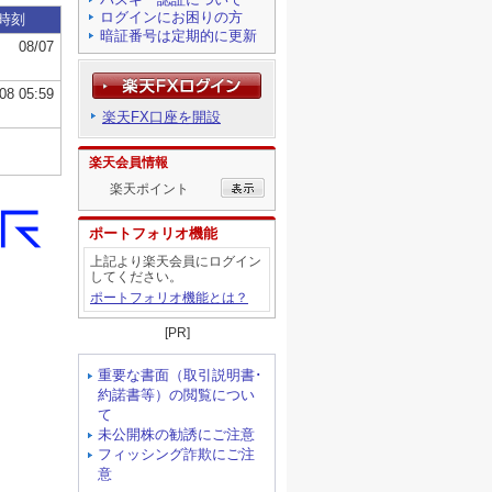
ログインにお困りの方
暗証番号は定期的に更新
楽天FX口座を開設
楽天会員情報
楽天ポイント
ポートフォリオ機能
上記より楽天会員にログイン
してください。
ポートフォリオ機能とは？
[PR]
重要な書面（取引説明書･
約諾書等）の閲覧につい
て
未公開株の勧誘にご注意
フィッシング詐欺にご注
意