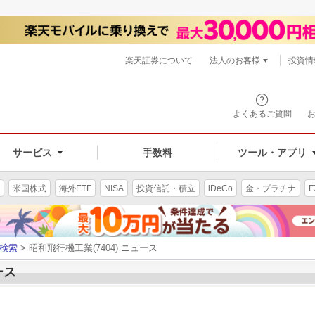
楽天証券について
法人のお客様
投資情
よくあるご質問
サービス
手数料
ツール・アプリ
米国株式
海外ETF
NISA
投資信託・積立
iDeCo
金・プラチナ
F
検索
> 昭和飛行機工業(7404) ニュース
ース