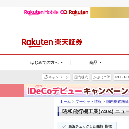
はじめての方へ
商品
®
キャンペーン
国内株式
かぶミニ
IPO・PO
ホーム
>
マーケット情報
>
国内株式株価
昭和飛行機工業(7404) ニュ
最近チェックした銘柄･指標