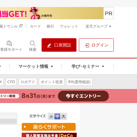
PR
報トウシル
カード
銀行
ウォレット
楽天グループ
口座開設
ログイン
お客様サポート
検索
マーケット情報
学び･セミナー
X
CFD
ロボアド
ポイント投資
IFA(運用相談)