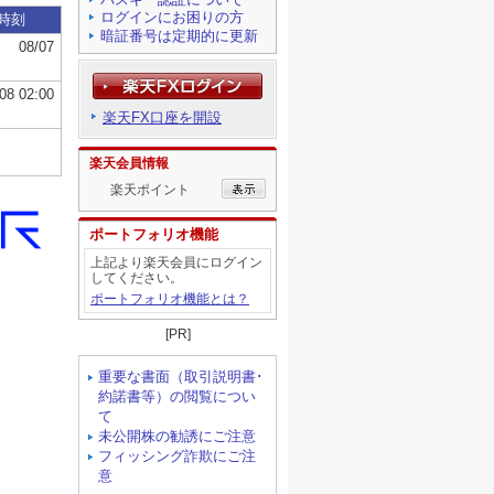
ログインにお困りの方
暗証番号は定期的に更新
楽天FX口座を開設
楽天会員情報
楽天ポイント
ポートフォリオ機能
上記より楽天会員にログイン
してください。
ポートフォリオ機能とは？
[PR]
重要な書面（取引説明書･
約諾書等）の閲覧につい
て
未公開株の勧誘にご注意
フィッシング詐欺にご注
意