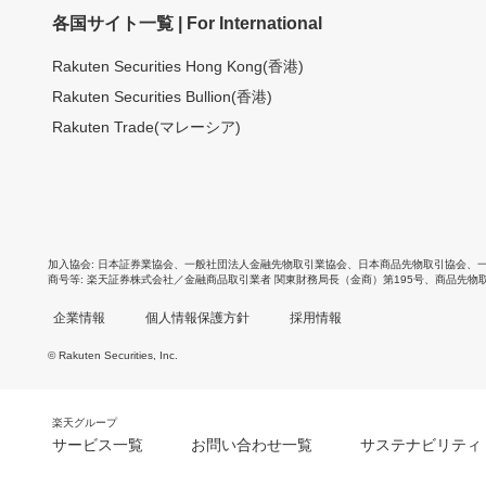
各国サイト一覧 | For International
Rakuten Securities Hong Kong(香港)
Rakuten Securities Bullion(香港)
Rakuten Trade(マレーシア)
加入協会
日本証券業協会
、
一般社団法人金融先物取引業協会
、
日本商品先物取引協会
、
商号等
楽天証券株式会社／金融商品取引業者 関東財務局長（金商）第195号、商品先物
企業情報
個人情報保護方針
採用情報
© Rakuten Securities, Inc.
楽天グループ
サービス一覧
お問い合わせ一覧
サステナビリティ