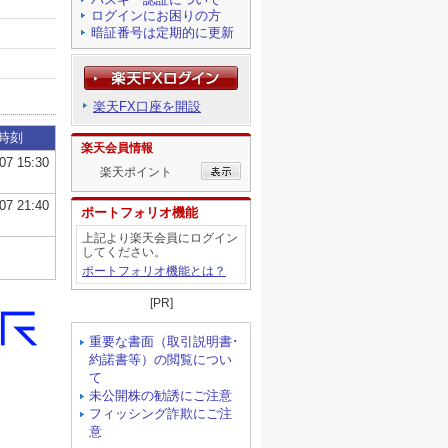
ログインにお困りの方
暗証番号は定期的に更新
楽天FX口座を開設
楽天会員情報
楽天ポイント
ポートフォリオ機能
上記より楽天会員にログイン
してください。
ポートフォリオ機能とは？
[PR]
重要な書面（取引説明書･
約諾書等）の閲覧につい
て
未公開株の勧誘にご注意
フィッシング詐欺にご注
意