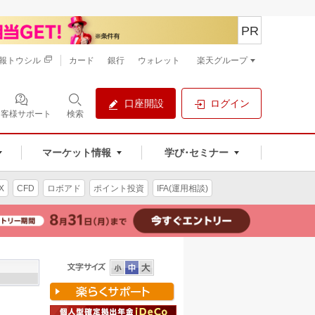
PR
報トウシル
カード
銀行
ウォレット
楽天グループ
口座開設
ログイン
お客様サポート
検索
マーケット情報
学び･セミナー
X
CFD
ロボアド
ポイント投資
IFA(運用相談)