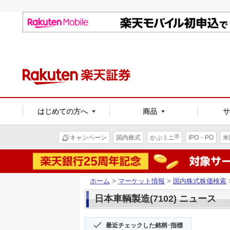
はじめての方へ
商品
®
キャンペーン
国内株式
かぶミニ
IPO・PO
米
ホーム
>
マーケット情報
>
国内株式株価検索
日本車輌製造(7102) ニュース
最近チェックした銘柄･指標