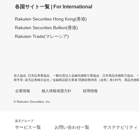
各国サイト一覧 | For International
Rakuten Securities Hong Kong(香港)
Rakuten Securities Bullion(香港)
Rakuten Trade(マレーシア)
加入協会
日本証券業協会
、
一般社団法人金融先物取引業協会
、
日本商品先物取引協会
、
商号等
楽天証券株式会社／金融商品取引業者 関東財務局長（金商）第195号、商品先物
企業情報
個人情報保護方針
採用情報
© Rakuten Securities, Inc.
楽天グループ
サービス一覧
お問い合わせ一覧
サステナビリティ