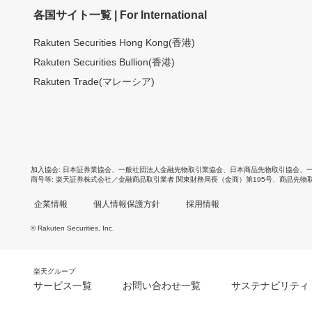
各国サイト一覧 | For International
Rakuten Securities Hong Kong(香港)
Rakuten Securities Bullion(香港)
Rakuten Trade(マレーシア)
加入協会
日本証券業協会
、
一般社団法人金融先物取引業協会
、
日本商品先物取引協会
、
商号等
楽天証券株式会社／金融商品取引業者 関東財務局長（金商）第195号、商品先物
企業情報
個人情報保護方針
採用情報
© Rakuten Securities, Inc.
楽天グループ
サービス一覧
お問い合わせ一覧
サステナビリティ