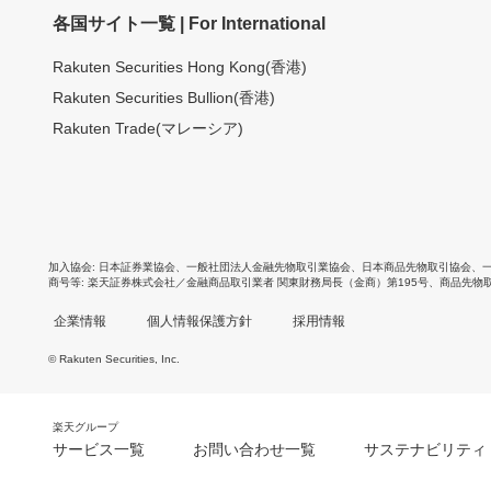
各国サイト一覧 | For International
Rakuten Securities Hong Kong(香港)
Rakuten Securities Bullion(香港)
Rakuten Trade(マレーシア)
加入協会
日本証券業協会
、
一般社団法人金融先物取引業協会
、
日本商品先物取引協会
、
商号等
楽天証券株式会社／金融商品取引業者 関東財務局長（金商）第195号、商品先物
企業情報
個人情報保護方針
採用情報
© Rakuten Securities, Inc.
楽天グループ
サービス一覧
お問い合わせ一覧
サステナビリティ