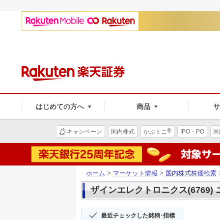
はじめての方へ
商品
®
キャンペーン
国内株式
かぶミニ
IPO・PO
米
ホーム
>
マーケット情報
>
国内株式株価検索
ザインエレクトロニクス(6769)
最近チェックした銘柄･指標