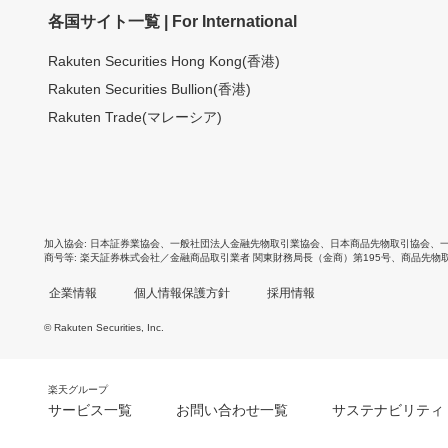
各国サイト一覧 | For International
Rakuten Securities Hong Kong(香港)
Rakuten Securities Bullion(香港)
Rakuten Trade(マレーシア)
加入協会
日本証券業協会
、
一般社団法人金融先物取引業協会
、
日本商品先物取引協会
、
商号等
楽天証券株式会社／金融商品取引業者 関東財務局長（金商）第195号、商品先物
企業情報
個人情報保護方針
採用情報
© Rakuten Securities, Inc.
楽天グループ
サービス一覧
お問い合わせ一覧
サステナビリティ