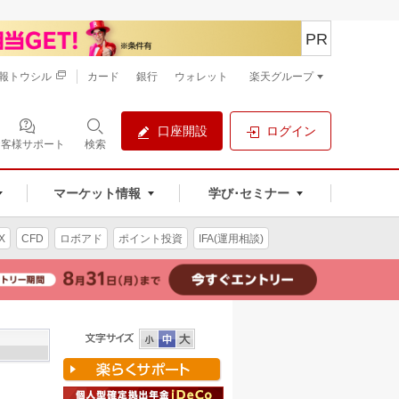
PR
報トウシル
カード
銀行
ウォレット
楽天グループ
口座開設
ログイン
お客様サポート
検索
マーケット情報
学び･セミナー
X
CFD
ロボアド
ポイント投資
IFA(運用相談)