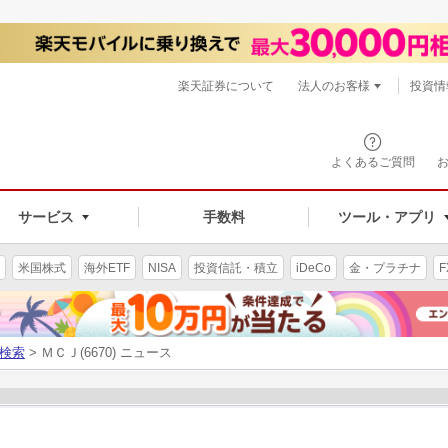
楽天証券について
法人のお客様
投資情
よくあるご質問
サービス
手数料
ツール・アプリ
米国株式
海外ETF
NISA
投資信託・積立
iDeCo
金・プラチナ
F
検索
> ＭＣＪ(6670) ニュース