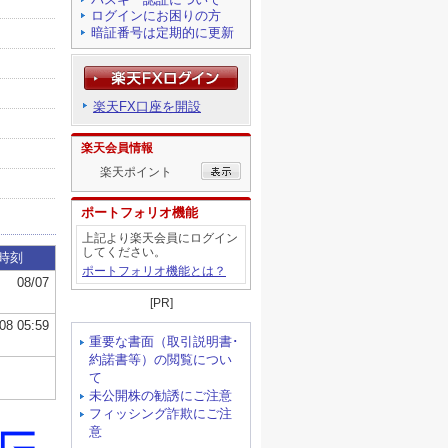
ログインにお困りの方
暗証番号は定期的に更新
楽天FX口座を開設
楽天会員情報
楽天ポイント
ポートフォリオ機能
上記より楽天会員にログイン
してください。
ポートフォリオ機能とは？
[PR]
重要な書面（取引説明書･
約諾書等）の閲覧につい
て
未公開株の勧誘にご注意
フィッシング詐欺にご注
意