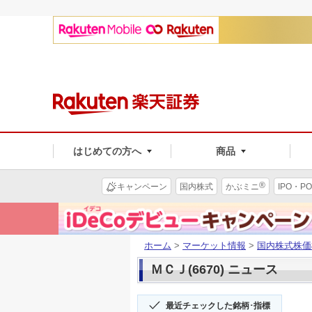
はじめての方へ
商品
®
キャンペーン
国内株式
かぶミニ
IPO・PO
ホーム
>
マーケット情報
>
国内株式株価
ＭＣＪ(6670) ニュース
最近チェックした銘柄･指標