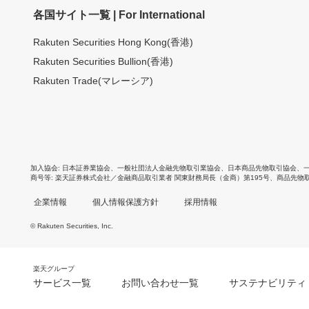
各国サイト一覧 | For International
Rakuten Securities Hong Kong(香港)
Rakuten Securities Bullion(香港)
Rakuten Trade(マレーシア)
加入協会
日本証券業協会
、
一般社団法人金融先物取引業協会
、
日本商品先物取引協会
、
商号等
楽天証券株式会社／金融商品取引業者 関東財務局長（金商）第195号、商品先物
企業情報
個人情報保護方針
採用情報
© Rakuten Securities, Inc.
楽天グループ
サービス一覧
お問い合わせ一覧
サステナビリティ