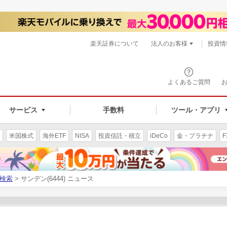
楽天証券について
法人のお客様
投資情
よくあるご質問
サービス
手数料
ツール・アプリ
米国株式
海外ETF
NISA
投資信託・積立
iDeCo
金・プラチナ
F
検索
> サンデン(6444) ニュース