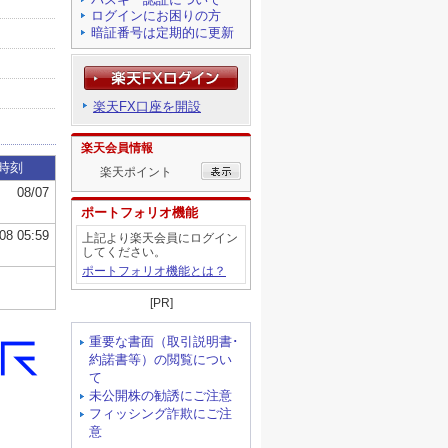
ログインにお困りの方
暗証番号は定期的に更新
楽天FX口座を開設
楽天会員情報
楽天ポイント
ポートフォリオ機能
上記より楽天会員にログイン
してください。
ポートフォリオ機能とは？
[PR]
重要な書面（取引説明書･
約諾書等）の閲覧につい
て
未公開株の勧誘にご注意
フィッシング詐欺にご注
意