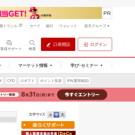
PR
報トウシル
カード
銀行
ウォレット
楽天グループ
口座開設
ログイン
お客様サポート
検索
マーケット情報
学び･セミナー
X
CFD
ロボアド
ポイント投資
IFA(運用相談)