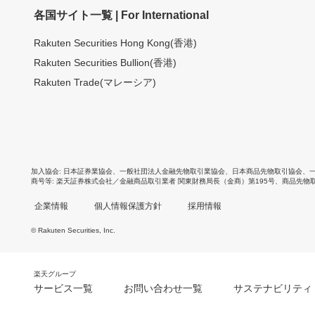
各国サイト一覧 | For International
Rakuten Securities Hong Kong(香港)
Rakuten Securities Bullion(香港)
Rakuten Trade(マレーシア)
加入協会
日本証券業協会
、
一般社団法人金融先物取引業協会
、
日本商品先物取引協会
、
商号等
楽天証券株式会社／金融商品取引業者 関東財務局長（金商）第195号、商品先物
企業情報
個人情報保護方針
採用情報
© Rakuten Securities, Inc.
楽天グループ
サービス一覧
お問い合わせ一覧
サステナビリティ