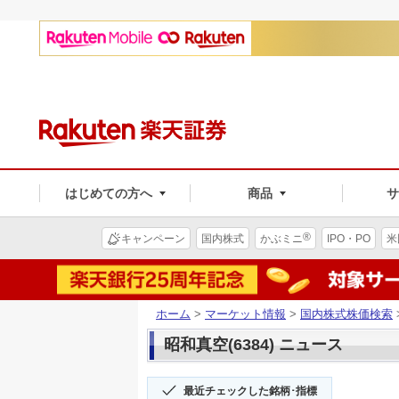
はじめての方へ
商品
®
キャンペーン
国内株式
かぶミニ
IPO・PO
米
ホーム
>
マーケット情報
>
国内株式株価検索
昭和真空(6384) ニュース
最近チェックした銘柄･指標