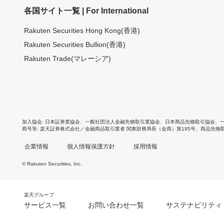
各国サイト一覧 | For International
Rakuten Securities Hong Kong(香港)
Rakuten Securities Bullion(香港)
Rakuten Trade(マレーシア)
加入協会
日本証券業協会
、
一般社団法人金融先物取引業協会
、
日本商品先物取引協会
、
商号等
楽天証券株式会社／金融商品取引業者 関東財務局長（金商）第195号、商品先物
企業情報
個人情報保護方針
採用情報
© Rakuten Securities, Inc.
楽天グループ
サービス一覧
お問い合わせ一覧
サステナビリティ