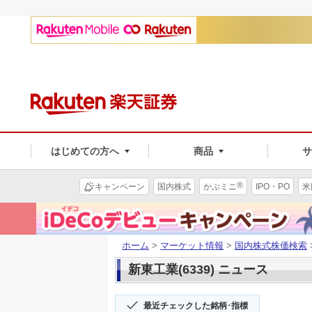
はじめての方へ
商品
®
キャンペーン
国内株式
かぶミニ
IPO・PO
米
ホーム
>
マーケット情報
>
国内株式株価検索
新東工業(6339) ニュース
最近チェックした銘柄･指標