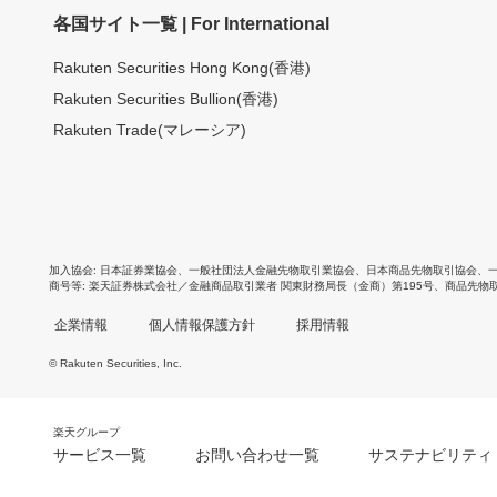
各国サイト一覧 | For International
Rakuten Securities Hong Kong(香港)
Rakuten Securities Bullion(香港)
Rakuten Trade(マレーシア)
加入協会
日本証券業協会
、
一般社団法人金融先物取引業協会
、
日本商品先物取引協会
、
商号等
楽天証券株式会社／金融商品取引業者 関東財務局長（金商）第195号、商品先物
企業情報
個人情報保護方針
採用情報
© Rakuten Securities, Inc.
楽天グループ
サービス一覧
お問い合わせ一覧
サステナビリティ