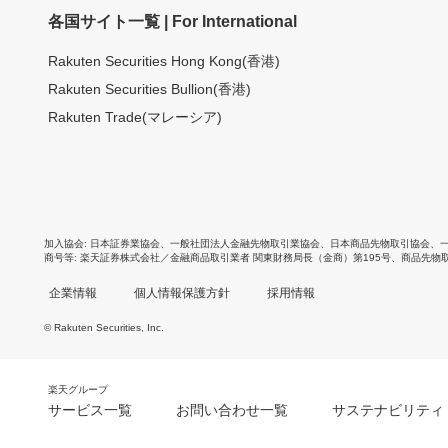
各国サイト一覧 | For International
Rakuten Securities Hong Kong(香港)
Rakuten Securities Bullion(香港)
Rakuten Trade(マレーシア)
加入協会
日本証券業協会
、
一般社団法人金融先物取引業協会
、
日本商品先物取引協会
、
商号等
楽天証券株式会社／金融商品取引業者 関東財務局長（金商）第195号、商品先物
企業情報
個人情報保護方針
採用情報
© Rakuten Securities, Inc.
楽天グループ
サービス一覧
お問い合わせ一覧
サステナビリティ