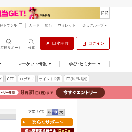
PR
報トウシル
カード
銀行
ウォレット
楽天グループ
口座開設
ログイン
お客様サポート
検索
マーケット情報
学び･セミナー
X
CFD
ロボアド
ポイント投資
IFA(運用相談)