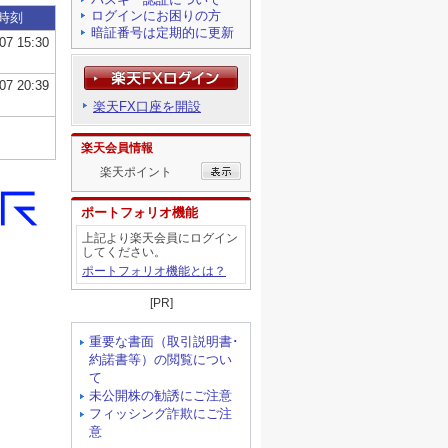
ログインにお困りの方
暗証番号は定期的に更新
楽天FX口座を開設
楽天会員情報
楽天ポイント
ポートフォリオ機能
上記より楽天会員にログイン
してください。
ポートフォリオ機能とは？
[PR]
重要な書面（取引説明書･
約諾書等）の閲覧につい
て
未公開株の勧誘にご注意
フィッシング詐欺にご注
意