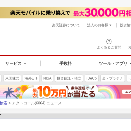
楽天証券について
法人のお客様
投資情
よくあるご質問
サービス
手数料
ツール・アプリ
米国株式
海外ETF
NISA
投資信託・積立
iDeCo
金・プラチナ
F
検索
> アクトコール(6064) ニュース
ス