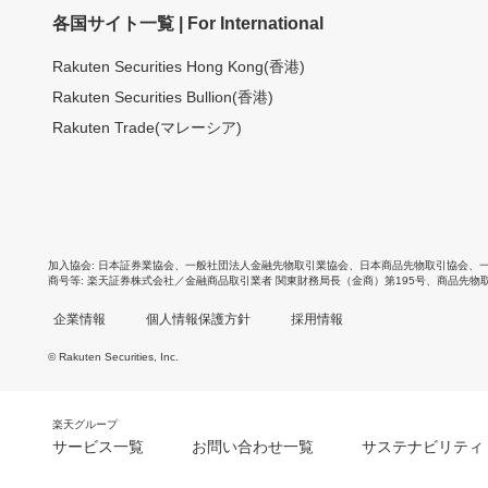
各国サイト一覧 | For International
Rakuten Securities Hong Kong(香港)
Rakuten Securities Bullion(香港)
Rakuten Trade(マレーシア)
加入協会
日本証券業協会
、
一般社団法人金融先物取引業協会
、
日本商品先物取引協会
、
商号等
楽天証券株式会社／金融商品取引業者 関東財務局長（金商）第195号、商品先物
企業情報
個人情報保護方針
採用情報
© Rakuten Securities, Inc.
楽天グループ
サービス一覧
お問い合わせ一覧
サステナビリティ