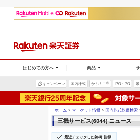
はじめての方へ
商品
®
キャンペーン
国内株式
かぶミニ
IPO・PO
米
ホーム
>
マーケット情報
>
国内株式株価検索
三機サービス(6044) ニュース
最近チェックした銘柄･指標