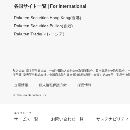
各国サイト一覧 | For International
Rakuten Securities Hong Kong(香港)
Rakuten Securities Bullion(香港)
Rakuten Trade(マレーシア)
加入協会
日本証券業協会
、
一般社団法人金融先物取引業協会
、
日本商品先物取引協会
、
商号等
楽天証券株式会社／金融商品取引業者 関東財務局長（金商）第195号、商品先物
企業情報
個人情報保護方針
採用情報
© Rakuten Securities, Inc.
楽天グループ
サービス一覧
お問い合わせ一覧
サステナビリティ