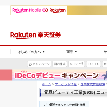
はじめての方へ
商品
®
キャンペーン
国内株式
かぶミニ
IPO・PO
米
ホーム
>
マーケット情報
>
国内株式株価検索
元旦ビューティ工業(5935) ニュ
最近チェックした銘柄･指標