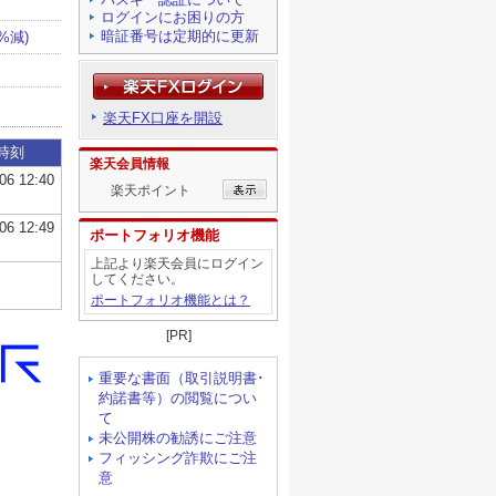
ログインにお困りの方
暗証番号は定期的に更新
楽天FX口座を開設
楽天会員情報
楽天ポイント
ポートフォリオ機能
上記より楽天会員にログイン
してください。
ポートフォリオ機能とは？
[PR]
重要な書面（取引説明書･
約諾書等）の閲覧につい
て
未公開株の勧誘にご注意
フィッシング詐欺にご注
意