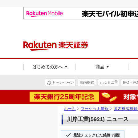
はじめての方へ
商品
®
キャンペーン
国内株式
かぶミニ
IPO・PO
ホーム
>
マーケット情報
>
国内株式株価
川岸工業(5921) ニュース
最近チェックした銘柄･指標