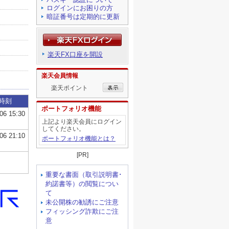
ログインにお困りの方
暗証番号は定期的に更新
楽天FX口座を開設
楽天会員情報
楽天ポイント
ポートフォリオ機能
上記より楽天会員にログイン
してください。
ポートフォリオ機能とは？
[PR]
重要な書面（取引説明書･
約諾書等）の閲覧につい
て
未公開株の勧誘にご注意
フィッシング詐欺にご注
意