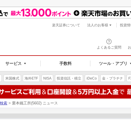
楽天証券について
法人のお客様
投資情
よくあるご質問
サービス
手数料
ツール・アプリ
米国株式
海外ETF
NISA
投資信託・積立
iDeCo
金・プラチナ
F
検索
> 栗本鐵工所(5602) ニュース