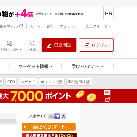
PR
報トウシル
カード
銀行
ウォレット
楽天グループ
口座開設
ログイン
お客様サポート
検索
マーケット情報
学び･セミナー
X
CFD
ロボアド
ポイント投資
IFA(運用相談)