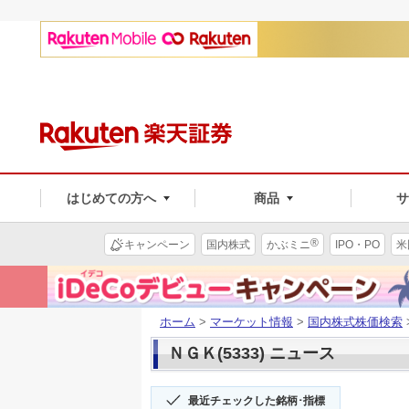
はじめての方へ
商品
®
キャンペーン
国内株式
かぶミニ
IPO・PO
米
ホーム
>
マーケット情報
>
国内株式株価検索
ＮＧＫ(5333) ニュース
最近チェックした銘柄･指標