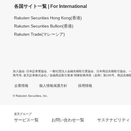
各国サイト一覧 | For International
Rakuten Securities Hong Kong(香港)
Rakuten Securities Bullion(香港)
Rakuten Trade(マレーシア)
加入協会
日本証券業協会
、
一般社団法人金融先物取引業協会
、
日本商品先物取引協会
、
商号等
楽天証券株式会社／金融商品取引業者 関東財務局長（金商）第195号、商品先物
企業情報
個人情報保護方針
採用情報
© Rakuten Securities, Inc.
楽天グループ
サービス一覧
お問い合わせ一覧
サステナビリティ