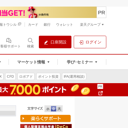
PR
報トウシル
カード
銀行
ウォレット
楽天グループ
口座開設
ログイン
お客様サポート
検索
マーケット情報
学び･セミナー
X
CFD
ロボアド
ポイント投資
IFA(運用相談)