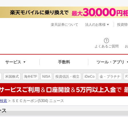
楽天証券について
法人のお客様
投資情
よくあるご質問
サービス
手数料
ツール・アプリ
米国株式
海外ETF
NISA
投資信託・積立
iDeCo
金・プラチナ
F
検索
> ＳＥＣカーボン(5304) ニュース
ース