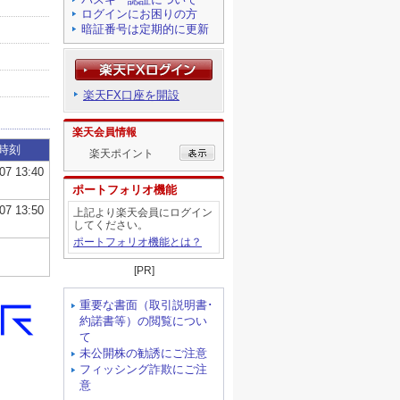
ログインにお困りの方
暗証番号は定期的に更新
楽天FX口座を開設
楽天会員情報
楽天ポイント
ポートフォリオ機能
上記より楽天会員にログイン
してください。
ポートフォリオ機能とは？
[PR]
重要な書面（取引説明書･
約諾書等）の閲覧につい
て
未公開株の勧誘にご注意
フィッシング詐欺にご注
意