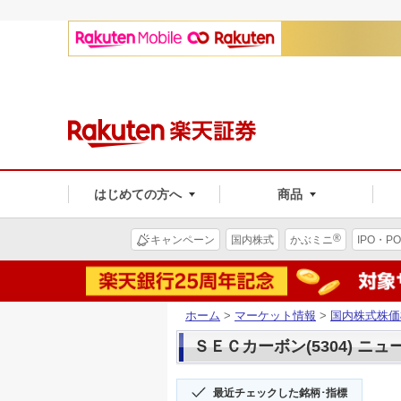
はじめての方へ
商品
®
キャンペーン
国内株式
かぶミニ
IPO・PO
ホーム
>
マーケット情報
>
国内株式株価
ＳＥＣカーボン(5304) ニュ
最近チェックした銘柄･指標