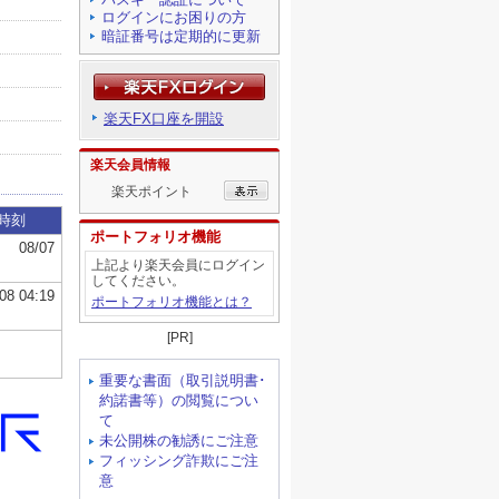
ログインにお困りの方
暗証番号は定期的に更新
楽天FX口座を開設
楽天会員情報
楽天ポイント
ポートフォリオ機能
上記より楽天会員にログイン
してください。
ポートフォリオ機能とは？
[PR]
重要な書面（取引説明書･
約諾書等）の閲覧につい
て
未公開株の勧誘にご注意
フィッシング詐欺にご注
意