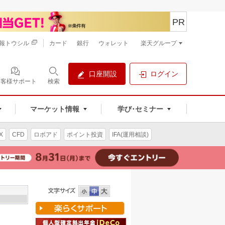
PR
報トウシル
カード
銀行
ウォレット
楽天グループ
口座開設
ログイン
お客様サポート
検索
マーケット情報
学び･セミナー
X
CFD
ロボアド
ポイント投資
IFA(運用相談)