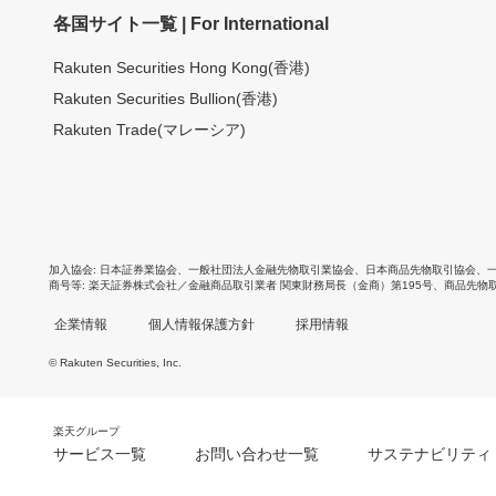
各国サイト一覧 | For International
Rakuten Securities Hong Kong(香港)
Rakuten Securities Bullion(香港)
Rakuten Trade(マレーシア)
加入協会
日本証券業協会
、
一般社団法人金融先物取引業協会
、
日本商品先物取引協会
、
商号等
楽天証券株式会社／金融商品取引業者 関東財務局長（金商）第195号、商品先物
企業情報
個人情報保護方針
採用情報
© Rakuten Securities, Inc.
楽天グループ
サービス一覧
お問い合わせ一覧
サステナビリティ