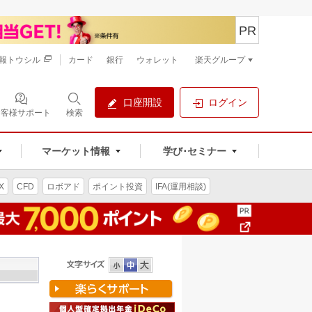
PR
報トウシル
カード
銀行
ウォレット
楽天グループ
口座開設
ログイン
お客様サポート
検索
マーケット情報
学び･セミナー
X
CFD
ロボアド
ポイント投資
IFA(運用相談)