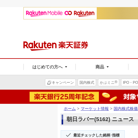
はじめての方へ
商品
®
キャンペーン
国内株式
かぶミニ
IPO・PO
ホーム
>
マーケット情報
>
国内株式株価
朝日ラバー(5162) ニュース
最近チェックした銘柄･指標