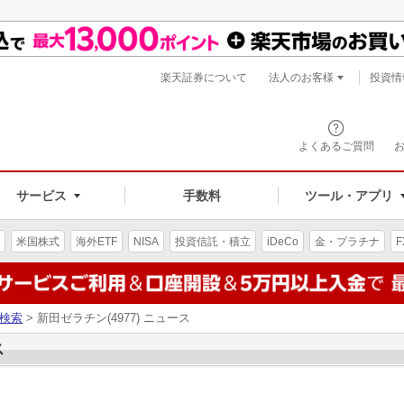
楽天証券について
法人のお客様
投資情
よくあるご質問
サービス
手数料
ツール・アプリ
米国株式
海外ETF
NISA
投資信託・積立
iDeCo
金・プラチナ
F
検索
> 新田ゼラチン(4977) ニュース
ス