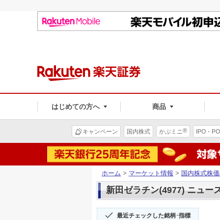
はじめての方へ
商品
®
キャンペーン
国内株式
かぶミニ
IPO・PO
ホーム
>
マーケット情報
>
国内株式株価
新田ゼラチン(4977) ニュー
最近チェックした銘柄･指標