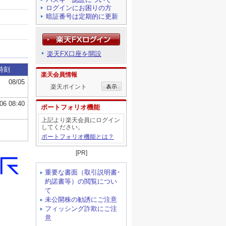
ログインにお困りの方
暗証番号は定期的に更新
楽天FX口座を開設
楽天会員情報
楽天ポイント
ポートフォリオ機能
上記より楽天会員にログイン
してください。
ポートフォリオ機能とは？
[PR]
重要な書面（取引説明書･
約諾書等）の閲覧につい
て
未公開株の勧誘にご注意
フィッシング詐欺にご注
意