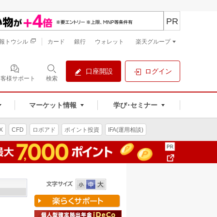
PR
報トウシル
カード
銀行
ウォレット
楽天グループ
口座開設
ログイン
お客様サポート
検索
マーケット情報
学び･セミナー
X
CFD
ロボアド
ポイント投資
IFA(運用相談)